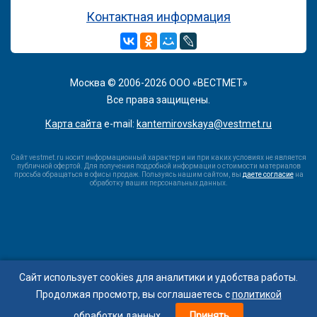
Контактная информация
Москва © 2006-2026 ООО «ВЕСТМЕТ»
Все права защищены.
Карта сайта
e-mail:
kantemirovskaya@vestmet.ru
Сайт vestmet.ru носит информационный характер и ни при каких условиях не является
публичной офертой. Для получения подробной информации о стоимости материалов
просьба обращаться в офисы продаж. Пользуясь нашим сайтом, вы
даете согласие
на
обработку ваших персональных данных.
Сайт использует cookies для аналитики и удобства работы.
Мы в соцсетях:
Продолжая просмотр, вы соглашаетесь с
политикой
обработки данных
.
Принять