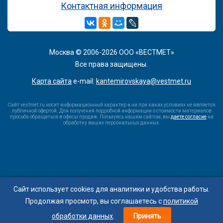
Контактная информация
Москва © 2006-2026 ООО «ВЕСТМЕТ»
Все права защищены.
Карта сайта
e-mail:
kantemirovskaya@vestmet.ru
Сайт vestmet.ru носит информационный характер и ни при каких условиях не является
публичной офертой. Для получения подробной информации о стоимости материалов
просьба обращаться в офисы продаж. Пользуясь нашим сайтом, вы
даете согласие
на
обработку ваших персональных данных.
Сайт использует cookies для аналитики и удобства работы.
Мы в соцсетях:
Продолжая просмотр, вы соглашаетесь с
политикой
обработки данных
.
Принять