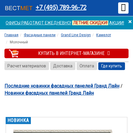
Мен
+7 (495) 789-96-72
×
ОФИСЫ РАБОТАЮТ ЕЖЕДНЕВНО!
ЛЕТНИЕ СКИДКИ!
АКЦИИ!
Главная
Фасадные панели
Grand Line Design
Камелот
Молочный
КУПИТЬ В ИНТЕРНЕТ-МАГАЗИНЕ
Расчет материалов
Доставка
Оплата
Где купить
Последние новинки фасадных панелей Гранд Лайн
/
Новинки фасадных панелей Гранд Лайн
НОВИНКА