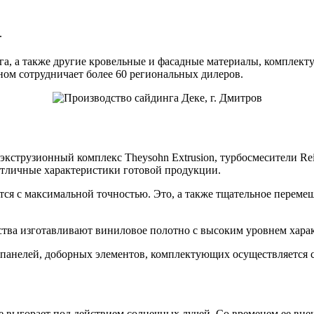
.
а, а также другие кровельные и фасадные материалы, комплект
ном сотрудничает более 60 региональных дилеров.
кструзионный комплекс Theysohn Extrusion, турбосмесители Rei
 отличные характеристики готовой продукции.
я с максимальной точностью. Это, а также тщательное переме
тва изготавливают виниловое полотно с высоким уровнем харак
анелей, доборных элементов, комплектующих осуществляется с
е выгорает под действием солнечных лучей. Со временем ее вне