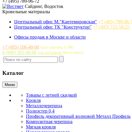
+7 (495) 789-96-72
Сайдинг, Водосток
Кровельные материалы
Центральный офис
М."Кантемировская"
+7 (495) 789-96-
Центральный офис
ТК "Конструктор"
+7 (495) 725-58-25
Офисы продаж в Москве и области
+7 (495) 106-40-00
наш партнер в МО
8 (800) 301-48-68
для регионов
(бесплатно)
Каталог
Меню
Товары с летней скидкой
Кровля
Металлочерепица
Полиэстер 0,4
Профиль декоративный волновой Металл Профиль
Композитная черепица
Мягкая кровля