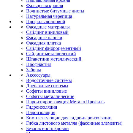
Наплавляемая кровля
Фальцевая кровля
Волнистые битумные листы
Натуральная черепица
Профиль волновой
Фасадные материалы
Сайдинг виниловый
Фасадные панели
Фасадная плитка
Сайдинг фиброцементный
Сайдинг металлический
Штакетник металлический
Профнастил
Заборы
Аксессуары
Водосточные системы
Дренажные системы
Софиты виниловые
Софиты металлические
Паро-гидроизоляция Металл Профиль
Гидроизоляция
Пароизоляция
Комплектующие для гидро-пароизоляции
Гибка листового металла (фасонные элементы)
Безопасность кровли