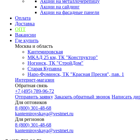
Акции на металлочерепицу
Акции на сайдинг
Акции на фасадные панели
Оплата
Доставка
ОПТ
Вакансии
Где купить
Москва и область
Кантемировская
МКАД 25 км, ТК "Конструктор"
Ногинск, ТК "СтройДом"
Старая Купавна
Наро-Фоминск, ТК "Красная Пресня", пав. 1
Интернет-магазин
Обратная связь
+7 (495) 789-96-72
Отправить заявку
Заказать обратный звонок
Написать ди
Для оптовиков
8 (800) 301-48-68
kantemirovskaya@vestmet.ru
Для регионов
8 (800) 301-48-68
kantemirovskaya@vestmet.ru