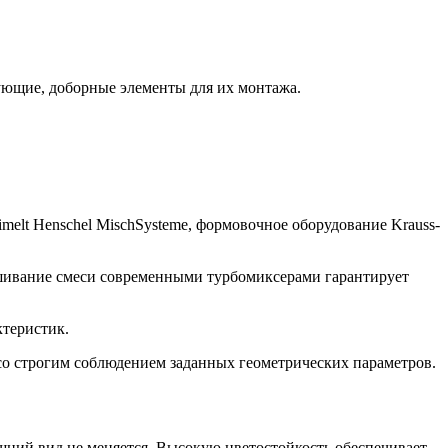
ующие, доборные элементы для их монтажа.
melt Henschel MischSysteme, формовочное оборудование Krauss-
шивание смеси современными турбомиксерами гарантирует
теристик.
о строгим соблюдением заданных геометрических параметров.
шний вид не меняется. Высокую цветостойкость обеспечивает